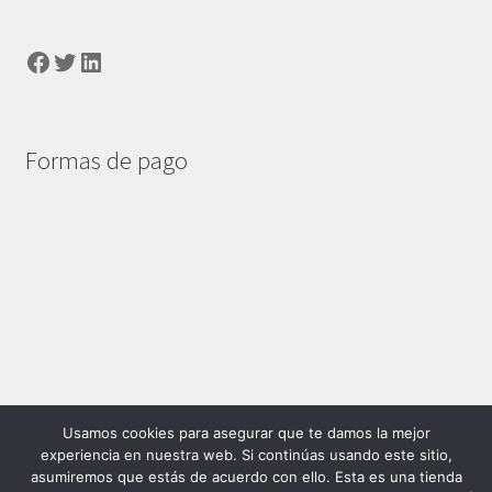
Facebook
Twitter
LinkedIn
Formas de pago
Usamos cookies para asegurar que te damos la mejor
© Mexshop 2026
experiencia en nuestra web. Si continúas usando este sitio,
Privacidad
Construido con WooCommerce
.
asumiremos que estás de acuerdo con ello. Esta es una tienda