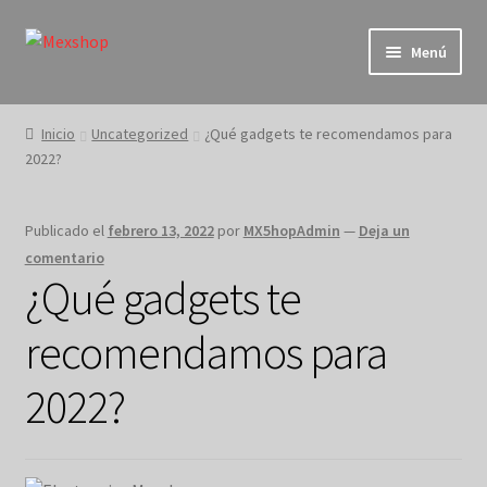
Ir
Ir
Menú
a
al
la
contenido
Inicio
navegación
Inicio
Uncategorized
¿Qué gadgets te recomendamos para
2022?
Blog
Carrito
Publicado el
febrero 13, 2022
por
MX5hopAdmin
—
Deja un
comentario
Contacto
¿Qué gadgets te
Factura tu ticket aqui
recomendamos para
2022?
Finalizar compra
Home Page