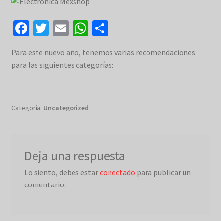
Mi cuenta
Fa
T
E
W
C
Pedido completado
ce
wi
m
h
o
Para este nuevo año, tenemos varias recomendaciones
b
tt
ai
at
m
Privacidad
para las siguientes categorías:
o
er
l
sA
p
o
p
ar
Registro del evento
k
p
tir
Categoría:
Uncategorized
Términos
Tickets Checkout
Deja una respuesta
Tienda
Lo siento, debes estar
conectado
para publicar un
comentario.