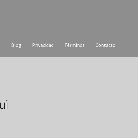
o
Blog
Privacidad
Términos
Contacto
 aqui
Finalizar compra
Home Page
Mi cuenta
Pedido completado
kets Checkout
Tienda
ui