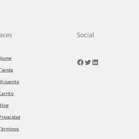
aces
Social
Home
Facebook
Twitter
LinkedIn
Tienda
Mi cuenta
Carrito
Blog
Privacidad
Términos