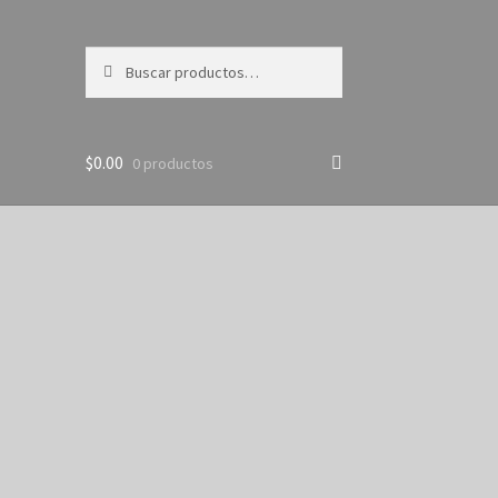
Buscar
Buscar
por:
$
0.00
0 productos