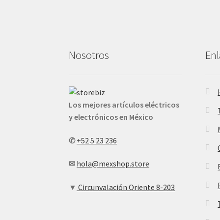
Nosotros
Enl
Los mejores artículos eléctricos
y electrónicos en México
✆
+52 5 23 236
✉
hola@mexshop.store
▼
Circunvalación Oriente 8-203