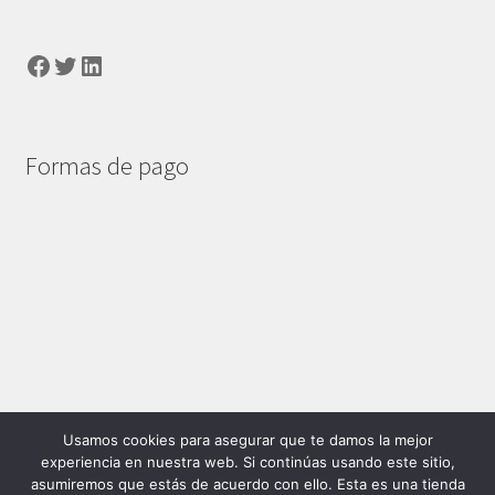
Facebook
Twitter
LinkedIn
Formas de pago
© Mexshop 2026
Usamos cookies para asegurar que te damos la mejor
experiencia en nuestra web. Si continúas usando este sitio,
Privacidad
Construido con WooCommerce
.
asumiremos que estás de acuerdo con ello. Esta es una tienda