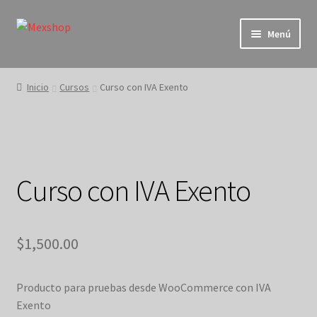
Ir
Ir
Menú
a
al
la
contenido
Inicio
navegación
Inicio
Cursos
Curso con IVA Exento
Blog
Carrito
Curso con IVA Exento
Contacto
Factura tu ticket aqui
$
1,500.00
Finalizar compra
Producto para pruebas desde WooCommerce con IVA
Home Page
Exento