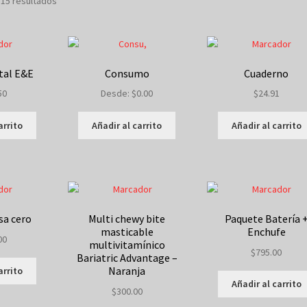
 15 resultados
tal E&E
Consumo
Cuaderno
50
Desde:
$
0.00
$
24.91
arrito
Añadir al carrito
Añadir al carrito
sa cero
Multi chewy bite
Paquete Batería 
masticable
Enchufe
00
multivitamínico
$
795.00
Bariatric Advantage –
Naranja
arrito
Añadir al carrito
$
300.00