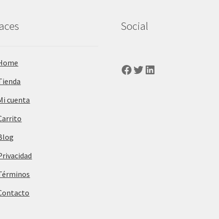
aces
Social
Home
Facebook
Twitter
LinkedIn
Tienda
Mi cuenta
Carrito
Blog
Privacidad
Términos
Contacto