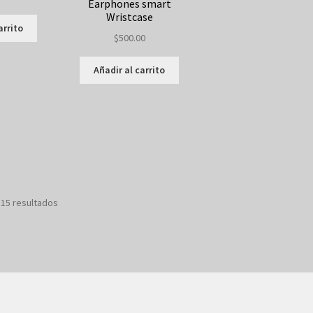
Earphones smart
Wristcase
arrito
$
500.00
Añadir al carrito
 15 resultados