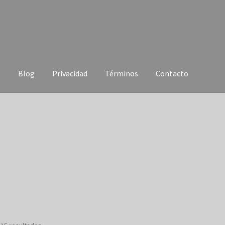
o
Blog
Privacidad
Términos
Contacto
 aqui
Finalizar compra
Home Page
Mi cuenta
Pedido completado
kets Checkout
Tienda