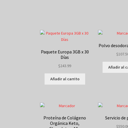
Polvo desodor
Paquete Europa 3GB x 30
$
107.5
Días
$
243.99
Añadir al c
Añadir al carrito
Proteína de Colágeno
Servicio de
Orgánica Keto,
$
550.0