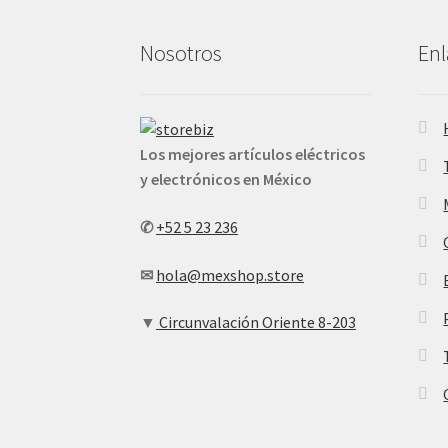
Nosotros
Enl
Los mejores artículos eléctricos
y electrónicos en México
✆
+52 5 23 236
✉
hola@mexshop.store
▼
Circunvalación Oriente 8-203