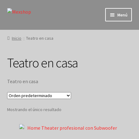
Ir
Ir
Menú
a
al
la
contenido
Inicio
navegación
Inicio
Teatro en casa
Blog
Teatro en casa
Carrito
Contacto
Teatro en casa
Factura tu ticket aqui
Mostrando el único resultado
Finalizar compra
Home Page