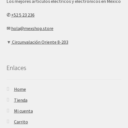
Los mejores artículos eléctricos y electrónicos en México
✆
+52 5 23 236
✉
hola@mexshop.store
▼
Circunvalación Oriente 8-203
Enlaces
Home
Tienda
Mi cuenta
Carrito