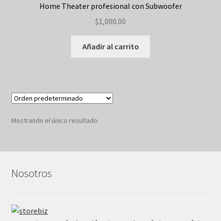
Home Theater profesional con Subwoofer
Mi cuenta
$
1,000.00
Pedido completado
Añadir al carrito
Privacidad
Registro del evento
Términos
Mostrando el único resultado
Tickets Checkout
Tienda
Nosotros